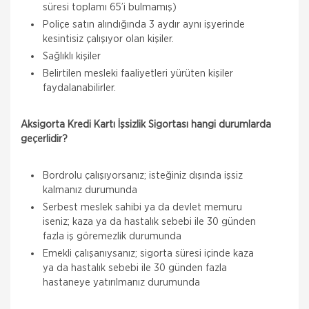
süresi toplamı 65’i bulmamış)
Poliçe satın alındığında 3 aydır aynı işyerinde
kesintisiz çalışıyor olan kişiler.
Sağlıklı kişiler
Belirtilen mesleki faaliyetleri yürüten kişiler
faydalanabilirler.
Aksigorta Kredi Kartı İşsizlik Sigortası hangi durumlarda
geçerlidir?
Bordrolu çalışıyorsanız; isteğiniz dışında işsiz
kalmanız durumunda
Quick Sigorta
Serbest meslek sahibi ya da devlet memuru
Zorunlu Deprem Sigortası
iseniz; kaza ya da hastalık sebebi ile 30 günden
fazla iş göremezlik durumunda
Zorunlu Deprem Sigortanız ile depremin neden
Emekli çalışanıysanız; sigorta süresi içinde kaza
olacağı maddi zararlar ile deprem sonucu meydana
gelecek yangın, patlama, tsunami ve yer kayması
ya da hastalık sebebi ile 30 günden fazla
hasarlarını teminat altına almak istiyorsanız Das
hastaneye yatırılmanız durumunda
Sompo Sigorta
İş Yeri Sigortası