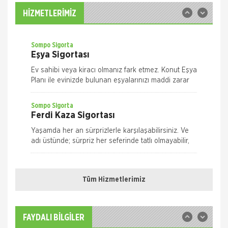
İş Yeriniz Sompo Japan ile Güvence Altında! İş Yeri
HİZMETLERİMİZ
Paket Sigortası ile binanızın ve/veya
muhteviyatınızın, iş yerinizdeki varlıklarınızın, iş
yeriniz ile ilgili olarak
Sompo Sigorta
Eşya Sigortası
Ev sahibi veya kiracı olmanız fark etmez. Konut Eşya
Planı ile evinizde bulunan eşyalarınızı maddi zarar
ve risklere karşı size en uygun plan alternatifini
seçerek güvence altın
Sompo Sigorta
Ferdi Kaza Sigortası
Yaşamda her an sürprizlerle karşılaşabilirsiniz. Ve
adı üstünde; sürpriz her seferinde tatlı olmayabilir,
risk taşıyabilir. Yolda yürürken, evde ya da iş yeriniz
Nakliye Hasarı İçin Gerekli Bilgiler
Quick Sigorta
Ferdi Kaza Sigortası
Tüm Hizmetlerimiz
ONLİNE Dask Prim Hesaplama
Kaza geliyorum demez, geldiğinde hazırlıklı olun.
Quick Ferdi Kaza Sigortası ile hayatınızın normal
Trafik Hasarı için Gerekli Bilgiler
akışı içinde uğrayabileceğiniz pek çok kaza
FAYDALI BİLGİLER
nedeniyle sizin ve aileniz
Sompo Sigorta
Yangın Hasarı ile ilgili Bilgiler