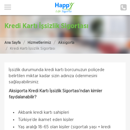
ANA SAYFA
HAKKIMIZDA
Kredi Kartı İşsizlik Sigortası
HİZMETLERİMİZ
Ana Sayfa
Hizmetlerimiz
Aksigorta
POLIÇE HATIRLAT
Kredi Kartı İşsizlik Sigortası
İLETIŞIM
İşsizlik durumunda kredi kartı borcunuzun poliçede
MÜŞTERI GIRIŞI
belirtilen miktar kadar sizin adınıza ödenmesini
sağlayabilirsiniz.
TEKLİF AL
Aksigorta Kredi Kartı İşsizlik Sigortası’ndan kimler
faydalanabilir?
Akbank kredi kartı sahipleri
Türkiye’de ikamet eden kişiler
Yaş aralığı 18-65 olan kişiler (sigortalı yaşı + kredi