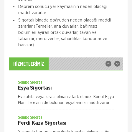
Deprem sonucu yer kaymasının neden olacağı
Quick Sigorta
maddi zararlar
Zorunlu Deprem Sigortası
Sigortalı binada doğrudan neden olacağı maddi
zararlar (Temeller, ana duvarlar, bağımsız
Zorunlu Deprem Sigortanız ile depremin neden
bölümleri ayıran ortak duvarlar, tavan ve
olacağı maddi zararlar ile deprem sonucu meydana
gelecek yangın, patlama, tsunami ve yer kayması
tabanlar, merdivenler, sahanlıklar, koridorlar ve
hasarlarını teminat altına almak istiyorsanız Das
bacalar)
Sompo Sigorta
İş Yeri Sigortası
İş Yeriniz Sompo Japan ile Güvence Altında! İş Yeri
HİZMETLERİMİZ
Paket Sigortası ile binanızın ve/veya
muhteviyatınızın, iş yerinizdeki varlıklarınızın, iş
yeriniz ile ilgili olarak
Sompo Sigorta
Eşya Sigortası
Ev sahibi veya kiracı olmanız fark etmez. Konut Eşya
Planı ile evinizde bulunan eşyalarınızı maddi zarar
ve risklere karşı size en uygun plan alternatifini
seçerek güvence altın
Sompo Sigorta
Ferdi Kaza Sigortası