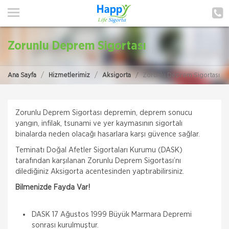
ANA SAYFA
HAKKIMIZDA
Zorunlu Deprem Sigortası
HİZMETLERİMİZ
Ana Sayfa
Hizmetlerimiz
Aksigorta
Zorunlu Deprem Sigortası
POLIÇE HATIRLAT
İLETIŞIM
Zorunlu Deprem Sigortası depremin, deprem sonucu
yangın, infilak, tsunami ve yer kaymasının sigortalı
MÜŞTERI GIRIŞI
binalarda neden olacağı hasarlara karşı güvence sağlar.
Teminatı Doğal Afetler Sigortaları Kurumu (DASK)
TEKLİF AL
tarafından karşılanan Zorunlu Deprem Sigortası’nı
dilediğiniz Aksigorta acentesinden yaptırabilirsiniz.
Bilmenizde Fayda Var!
DASK 17 Ağustos 1999 Büyük Marmara Depremi
sonrası kurulmuştur.