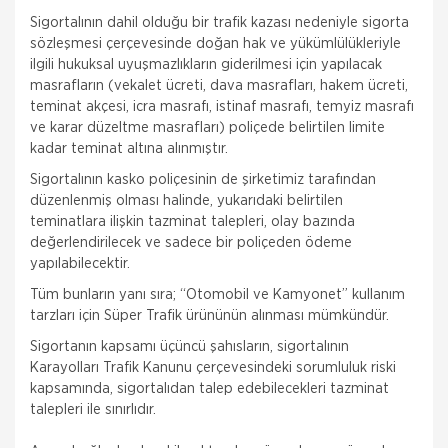
Sigortalının dahil olduğu bir trafik kazası nedeniyle sigorta
sözleşmesi çerçevesinde doğan hak ve yükümlülükleriyle
ilgili hukuksal uyuşmazlıkların giderilmesi için yapılacak
masrafların (vekalet ücreti, dava masrafları, hakem ücreti,
teminat akçesi, icra masrafı, istinaf masrafı, temyiz masrafı
ve karar düzeltme masrafları) poliçede belirtilen limite
kadar teminat altına alınmıştır.
Sigortalının kasko poliçesinin de şirketimiz tarafından
düzenlenmiş olması halinde, yukarıdaki belirtilen
teminatlara ilişkin tazminat talepleri, olay bazında
değerlendirilecek ve sadece bir poliçeden ödeme
yapılabilecektir.
Tüm bunların yanı sıra; “Otomobil ve Kamyonet” kullanım
tarzları için Süper Trafik ürününün alınması mümkündür.
Sigortanın kapsamı üçüncü şahısların, sigortalının
Karayolları Trafik Kanunu çerçevesindeki sorumluluk riski
kapsamında, sigortalıdan talep edebilecekleri tazminat
talepleri ile sınırlıdır.