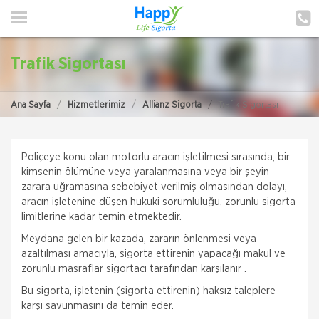
ANA SAYFA
HAKKIMIZDA
Trafik Sigortası
HİZMETLERİMİZ
Ana Sayfa
Hizmetlerimiz
Allianz Sigorta
Trafik Sigortası
POLIÇE HATIRLAT
İLETIŞIM
Poliçeye konu olan motorlu aracın işletilmesi sırasında, bir
kimsenin ölümüne veya yaralanmasına veya bir şeyin
MÜŞTERI GIRIŞI
zarara uğramasına sebebiyet verilmiş olmasından dolayı,
aracın işletenine düşen hukuki sorumluluğu, zorunlu sigorta
limitlerine kadar temin etmektedir.
TEKLİF AL
Meydana gelen bir kazada, zararın önlenmesi veya
azaltılması amacıyla, sigorta ettirenin yapacağı makul ve
zorunlu masraflar sigortacı tarafından karşılanır .
Bu sigorta, işletenin (sigorta ettirenin) haksız taleplere
karşı savunmasını da temin eder.