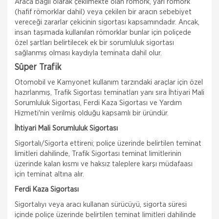
Araca bağlı olarak çekilmekte olan römork, yarı römork
(hafif römorklar dahil) veya çekilen bir aracın sebebiyet
vereceği zararlar çekicinin sigortası kapsamındadır. Ancak,
insan taşımada kullanılan römorklar bunlar için poliçede
özel şartları belirtilecek ek bir sorumluluk sigortası
sağlanmış olması kaydıyla teminata dahil olur.
Süper Trafik
Otomobil ve Kamyonet kullanım tarzındaki araçlar için özel
hazırlanmış, Trafik Sigortası teminatları yanı sıra İhtiyari Mali
Sorumluluk Sigortası, Ferdi Kaza Sigortası ve Yardım
Hizmeti'nin verilmiş olduğu kapsamlı bir üründür.
İhtiyari Mali Sorumluluk Sigortası
Sigortalı/Sigorta ettireni; poliçe üzerinde belirtilen teminat
limitleri dahilinde, Trafik Sigortası teminat limitlerinin
üzerinde kalan kısmı ve haksız taleplere karşı müdafaası
için teminat altına alır.
Ferdi Kaza Sigortası
Sigortalıyı veya aracı kullanan sürücüyü, sigorta süresi
içinde poliçe üzerinde belirtilen teminat limitleri dahilinde