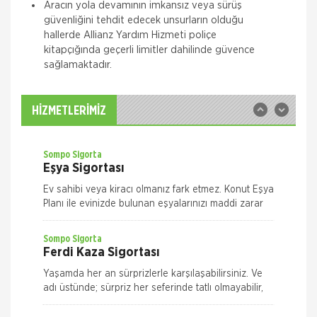
Zorunlu Deprem Sigortası
Aracın yola devamının imkansız veya sürüş
güvenliğini tehdit edecek unsurların olduğu
Zorunlu Deprem Sigortanız ile depremin neden
hallerde Allianz Yardım Hizmeti poliçe
olacağı maddi zararlar ile deprem sonucu meydana
gelecek yangın, patlama, tsunami ve yer kayması
kitapçığında geçerli limitler dahilinde güvence
hasarlarını teminat altına almak istiyorsanız Das
sağlamaktadır.
Sompo Sigorta
İş Yeri Sigortası
İş Yeriniz Sompo Japan ile Güvence Altında! İş Yeri
HİZMETLERİMİZ
Paket Sigortası ile binanızın ve/veya
muhteviyatınızın, iş yerinizdeki varlıklarınızın, iş
yeriniz ile ilgili olarak
Sompo Sigorta
Eşya Sigortası
Ev sahibi veya kiracı olmanız fark etmez. Konut Eşya
Planı ile evinizde bulunan eşyalarınızı maddi zarar
ve risklere karşı size en uygun plan alternatifini
seçerek güvence altın
Sompo Sigorta
Ferdi Kaza Sigortası
Yaşamda her an sürprizlerle karşılaşabilirsiniz. Ve
adı üstünde; sürpriz her seferinde tatlı olmayabilir,
risk taşıyabilir. Yolda yürürken, evde ya da iş yeriniz
Nakliye Hasarı İçin Gerekli Bilgiler