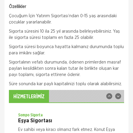
Özellikler
Çocuğum İçin Yatırım Sigortası’ndan 0-15 yaş arasındaki
çocuklar yararlanabilir.
Sigorta süresini 10 ila 25 yıl arasında belirleyebilirsiniz. Yaş
ile sigorta süresi toplamı en fazla 25 olabilir.
Quick Sigorta
Sigorta süresi boyunca hayatta kalmanız durumunda toplu
Zorunlu Deprem Sigortası
para imkânı sağlar.
Zorunlu Deprem Sigortanız ile depremin neden
Sigortalının vefatı durumunda, ödenen primlerden masraf
olacağı maddi zararlar ile deprem sonucu meydana
payları kesildikten sonra kalan tutar ile birlikte oluşan kar
gelecek yangın, patlama, tsunami ve yer kayması
payı toplamı, sigorta ettirene ödenir.​
hasarlarını teminat altına almak istiyorsanız Das
Sompo Sigorta
Süre sonunda kar paylı kapitalinizi toplu olarak alabilirsiniz.​
İş Yeri Sigortası
İş Yeriniz Sompo Japan ile Güvence Altında! İş Yeri
HİZMETLERİMİZ
Paket Sigortası ile binanızın ve/veya
muhteviyatınızın, iş yerinizdeki varlıklarınızın, iş
yeriniz ile ilgili olarak
Sompo Sigorta
Eşya Sigortası
Ev sahibi veya kiracı olmanız fark etmez. Konut Eşya