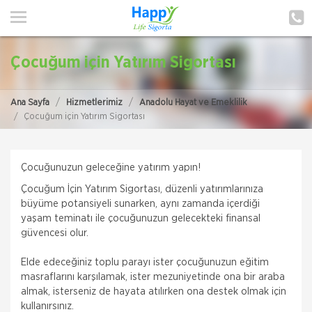
ANA SAYFA
HAKKIMIZDA
Çocuğum için Yatırım Sigortası
HİZMETLERİMİZ
Ana Sayfa
Hizmetlerimiz
Anadolu Hayat ve Emeklilik
POLIÇE HATIRLAT
Çocuğum için Yatırım Sigortası
İLETIŞIM
Çocuğunuzun geleceğine yatırım yapın!
MÜŞTERI GIRIŞI
Çocuğum İçin Yatırım Sigortası, düzenli yatırımlarınıza
büyüme potansiyeli sunarken, aynı zamanda içerdiği
TEKLİF AL
yaşam teminatı ile çocuğunuzun gelecekteki finansal
güvencesi olur.
Elde edeceğiniz toplu parayı ister çocuğunuzun eğitim
masraflarını karşılamak, ister mezuniyetinde ona bir araba
almak, isterseniz de hayata atılırken ona destek olmak için
kullanırsınız.