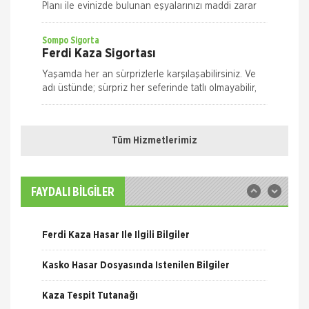
Planı ile evinizde bulunan eşyalarınızı maddi zarar
ve risklere karşı size en uygun plan alternatifini
seçerek güvence altın
Sompo Sigorta
Ferdi Kaza Sigortası
Yaşamda her an sürprizlerle karşılaşabilirsiniz. Ve
adı üstünde; sürpriz her seferinde tatlı olmayabilir,
risk taşıyabilir. Yolda yürürken, evde ya da iş yeriniz
Nakliye Hasarı İçin Gerekli Bilgiler
Quick Sigorta
Ferdi Kaza Sigortası
Tüm Hizmetlerimiz
ONLİNE Dask Prim Hesaplama
Kaza geliyorum demez, geldiğinde hazırlıklı olun.
Quick Ferdi Kaza Sigortası ile hayatınızın normal
Trafik Hasarı için Gerekli Bilgiler
akışı içinde uğrayabileceğiniz pek çok kaza
FAYDALI BİLGİLER
nedeniyle sizin ve aileniz
Sompo Sigorta
Yangın Hasarı ile ilgili Bilgiler
Kasko Sigortası
Ferdi Kaza Hasar İle İlgili Bilgiler
Bireysel Genişletilmiş Kasko Otomobiliniz,
yaşamınızın artık vazgeçilmezlerinden biri.
Kasko Hasar Dosyasında İstenilen Bilgiler
Dilediğiniz yere, dilediğiniz zamanda gidebilme
özgürlüğüne sahipsiniz. M
Quick Sigorta
Kaza Tespit Tutanağı
Kasko Sigortası