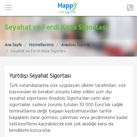
ANA SAYFA
HAKKIMIZDA
Seyahat ve Ferdi Kaza Sigortası
HİZMETLERİMİZ
Ana Sayfa
Hizmetlerimiz
Anadolu Sigorta
POLIÇE HATIRLAT
Seyahat ve Ferdi Kaza Sigortası
İLETIŞIM
Yurtdışı Seyahat Sigortası
MÜŞTERI GIRIŞI
Türk vatandaşlarına vize uygulayan ülkeler tarafından, vize
başvuruları ile beraber zorunlu talep edilen yurt dışı
TEKLİF AL
seyahat sigortasını Anadolu Sigorta’dan satın alan
sigortalılar, sadece zorunlu tutulan 30.000 Euro’luk sağlık
teminatlarına değil; bagajın kaybolmasından tarifeli
bagajların zarar görmesi, çalınması veya gecikmesine kadar
tatil keyiflerini kaçırabilecek pek çok aksiliğe karşı da
kendilerini koruyorlar.