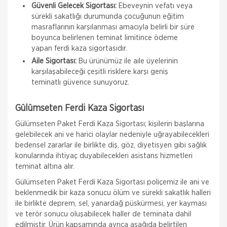
Güvenli Gelecek Sigortası:
Ebeveynin vefatı veya
sürekli sakatlığı durumunda çocuğunun eğitim
masraflarının karşılanması amacıyla belirli bir süre
boyunca belirlenen teminat limitince ödeme
yapan ferdi kaza sigortasıdır.
Aile Sigortası:
Bu ürünümüz ile aile üyelerinin
karşılaşabileceği çeşitli risklere karşı geniş
teminatlı güvence sunuyoruz.
Gülümseten Ferdi Kaza Sigortası
Gülümseten Paket Ferdi Kaza Sigortası; kişilerin başlarına
gelebilecek ani ve harici olaylar nedeniyle uğrayabilecekleri
bedensel zararlar ile birlikte diş, göz, diyetisyen gibi sağlık
konularında ihtiyaç duyabilecekleri asistans hizmetleri
teminat altına alır.
Gülümseten Paket Ferdi Kaza Sigortası poliçemiz ile ani ve
beklenmedik bir kaza sonucu ölüm ve sürekli sakatlık halleri
ile birlikte deprem, sel, yanardağ püskürmesi, yer kayması
ve terör sonucu oluşabilecek haller de teminata dahil
edilmiştir. Ürün kapsamında ayrıca aşağıda belirtilen