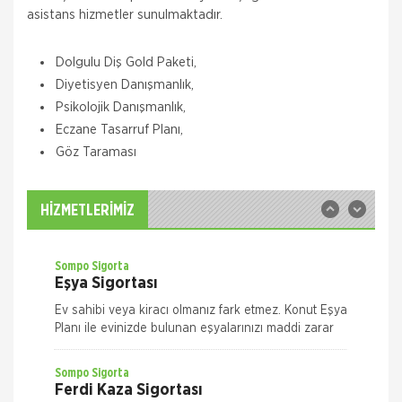
asistans hizmetler sunulmaktadır.
Quick Sigorta
Dolgulu Diş Gold Paketi,
Zorunlu Deprem Sigortası
Diyetisyen Danışmanlık,
Zorunlu Deprem Sigortanız ile depremin neden
Psikolojik Danışmanlık,
olacağı maddi zararlar ile deprem sonucu meydana
Eczane Tasarruf Planı,
gelecek yangın, patlama, tsunami ve yer kayması
hasarlarını teminat altına almak istiyorsanız Das
Göz Taraması
Sompo Sigorta
İş Yeri Sigortası
İş Yeriniz Sompo Japan ile Güvence Altında! İş Yeri
HİZMETLERİMİZ
Paket Sigortası ile binanızın ve/veya
muhteviyatınızın, iş yerinizdeki varlıklarınızın, iş
yeriniz ile ilgili olarak
Sompo Sigorta
Eşya Sigortası
Ev sahibi veya kiracı olmanız fark etmez. Konut Eşya
Planı ile evinizde bulunan eşyalarınızı maddi zarar
ve risklere karşı size en uygun plan alternatifini
seçerek güvence altın
Sompo Sigorta
Ferdi Kaza Sigortası