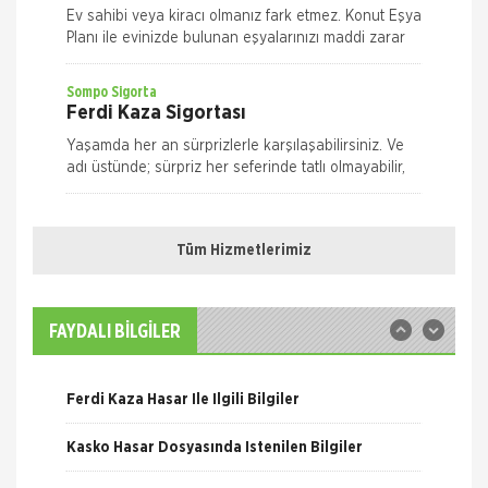
Ev sahibi veya kiracı olmanız fark etmez. Konut Eşya
Planı ile evinizde bulunan eşyalarınızı maddi zarar
ve risklere karşı size en uygun plan alternatifini
seçerek güvence altın
Sompo Sigorta
Ferdi Kaza Sigortası
Yaşamda her an sürprizlerle karşılaşabilirsiniz. Ve
adı üstünde; sürpriz her seferinde tatlı olmayabilir,
risk taşıyabilir. Yolda yürürken, evde ya da iş yeriniz
Nakliye Hasarı İçin Gerekli Bilgiler
Quick Sigorta
Ferdi Kaza Sigortası
Tüm Hizmetlerimiz
ONLİNE Dask Prim Hesaplama
Kaza geliyorum demez, geldiğinde hazırlıklı olun.
Quick Ferdi Kaza Sigortası ile hayatınızın normal
Trafik Hasarı için Gerekli Bilgiler
akışı içinde uğrayabileceğiniz pek çok kaza
FAYDALI BİLGİLER
nedeniyle sizin ve aileniz
Sompo Sigorta
Yangın Hasarı ile ilgili Bilgiler
Kasko Sigortası
Ferdi Kaza Hasar İle İlgili Bilgiler
Bireysel Genişletilmiş Kasko Otomobiliniz,
yaşamınızın artık vazgeçilmezlerinden biri.
Kasko Hasar Dosyasında İstenilen Bilgiler
Dilediğiniz yere, dilediğiniz zamanda gidebilme
özgürlüğüne sahipsiniz. M
Quick Sigorta