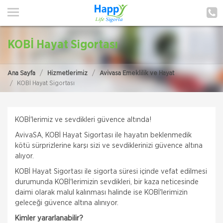
ANA SAYFA
HAKKIMIZDA
KOBİ Hayat Sigortası
HİZMETLERİMİZ
Ana Sayfa
Hizmetlerimiz
Avivasa Emeklilik ve Hayat
POLIÇE HATIRLAT
KOBİ Hayat Sigortası
İLETIŞIM
KOBİ'lerimiz ve sevdikleri güvence altında!
MÜŞTERI GIRIŞI
AvivaSA, KOBİ Hayat Sigortası ile hayatın beklenmedik
kötü sürprizlerine karşı sizi ve sevdiklerinizi güvence altına
TEKLİF AL
alıyor.
KOBİ Hayat Sigortası ile sigorta süresi içinde vefat edilmesi
durumunda KOBİ'lerimizin sevdikleri, bir kaza neticesinde
daimi olarak malul kalınması halinde ise KOBİ'lerimizin
geleceği güvence altına alınıyor.
Kimler yararlanabilir?