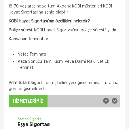
18-70 yaş arasındaki tüm Akbank KOBİ müşterileri KOBİ
Hayat Sigortası'na sahip olabilir.
KOBİ Hayat Sigortası'nın özellikleri nelerdir?
Poliçe süresi:
KOBİ Hayat Sigortası'nın poliçe süresi 1 yıldır.
Kapsanan teminatlar:
Quick Sigorta
Vefat Teminatı
Zorunlu Deprem Sigortası
Kaza Sonucu Tam, Kısmi veya Daimi Maluliyet Ek
Zorunlu Deprem Sigortanız ile depremin neden
Teminatı
olacağı maddi zararlar ile deprem sonucu meydana
gelecek yangın, patlama, tsunami ve yer kayması
hasarlarını teminat altına almak istiyorsanız Das
Prim tutarı:
Sigorta primi, belirleyeceğiniz teminat tutarına
Sompo Sigorta
göre değişmektedir.
İş Yeri Sigortası
İş Yeriniz Sompo Japan ile Güvence Altında! İş Yeri
HİZMETLERİMİZ
Paket Sigortası ile binanızın ve/veya
muhteviyatınızın, iş yerinizdeki varlıklarınızın, iş
yeriniz ile ilgili olarak
Sompo Sigorta
Eşya Sigortası