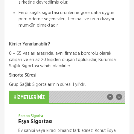
şirketine devredilmiş olur.
Ferdi sağlık sigortası ürünlerine göre daha uygun
prim ödeme seçenekleri, teminat ve ürün dizaynı
mümkün olmaktadır.
Kimler Yararlanabilir?
Quick Sigorta
Zorunlu Deprem Sigortası
0 – 65 yaşları arasında, aynı firmada bordrolu olarak
çalışan ve en az 20 kişiden oluşan topluluklar, Kurumsal
Zorunlu Deprem Sigortanız ile depremin neden
olacağı maddi zararlar ile deprem sonucu meydana
Sağlık Sigortası sahibi olabilirler.
gelecek yangın, patlama, tsunami ve yer kayması
Sigorta Süresi
hasarlarını teminat altına almak istiyorsanız Das
Sompo Sigorta
Grup Sağlık Sigortaları'nın süresi 1 yıl'dır.
İş Yeri Sigortası
İş Yeriniz Sompo Japan ile Güvence Altında! İş Yeri
HİZMETLERİMİZ
Paket Sigortası ile binanızın ve/veya
muhteviyatınızın, iş yerinizdeki varlıklarınızın, iş
yeriniz ile ilgili olarak
Sompo Sigorta
Eşya Sigortası
Ev sahibi veya kiracı olmanız fark etmez. Konut Eşya