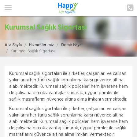
ANA SAYFA
HAKKIMIZDA
Kurumsal Sağlık Sigortası
HİZMETLERİMİZ
Ana Sayfa
Hizmetlerimiz
Demir Hayat
POLIÇE HATIRLAT
Kurumsal Sağlık Sigortası
İLETIŞIM
Kurumsal sağlık sigortaları ile şirketler, çalışanları ve çalışan
MÜŞTERI GIRIŞI
yakınlarını her türlü sağlık sorunlarına karşı güvence altına
alabilmektedir. Kurumsal sağlık poliçeleri hem işverene hem
de çalışana birçok avantajlar sunarak, uygun primler ile
TEKLİF AL
sağlık masraflarını güvence altına alma imkanı vermektedir.
Kurumsal sağlık sigortaları ile şirketler, çalışanları ve çalışan
yakınlarını her türlü sağlık sorunlarına karşı güvence altına
alabilmektedir. Kurumsal sağlık poliçeleri hem işverene hem
de çalışana birçok avantaj sunarak, uygun primler ile sağlık
masraflarını güvence altına alma imkânı vermektedir.