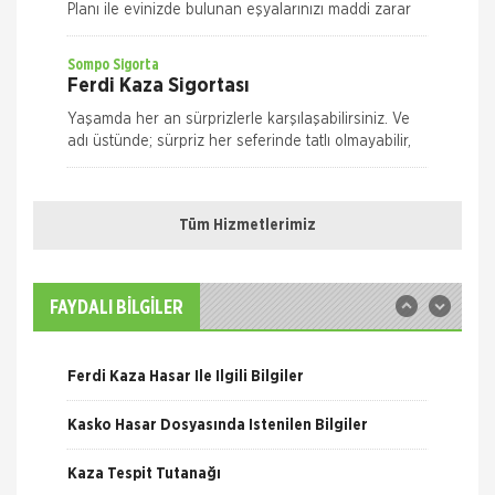
Planı ile evinizde bulunan eşyalarınızı maddi zarar
ve risklere karşı size en uygun plan alternatifini
seçerek güvence altın
Sompo Sigorta
Ferdi Kaza Sigortası
Yaşamda her an sürprizlerle karşılaşabilirsiniz. Ve
adı üstünde; sürpriz her seferinde tatlı olmayabilir,
risk taşıyabilir. Yolda yürürken, evde ya da iş yeriniz
Nakliye Hasarı İçin Gerekli Bilgiler
Quick Sigorta
Ferdi Kaza Sigortası
Tüm Hizmetlerimiz
ONLİNE Dask Prim Hesaplama
Kaza geliyorum demez, geldiğinde hazırlıklı olun.
Quick Ferdi Kaza Sigortası ile hayatınızın normal
Trafik Hasarı için Gerekli Bilgiler
akışı içinde uğrayabileceğiniz pek çok kaza
FAYDALI BİLGİLER
nedeniyle sizin ve aileniz
Sompo Sigorta
Yangın Hasarı ile ilgili Bilgiler
Kasko Sigortası
Ferdi Kaza Hasar İle İlgili Bilgiler
Bireysel Genişletilmiş Kasko Otomobiliniz,
yaşamınızın artık vazgeçilmezlerinden biri.
Kasko Hasar Dosyasında İstenilen Bilgiler
Dilediğiniz yere, dilediğiniz zamanda gidebilme
özgürlüğüne sahipsiniz. M
Quick Sigorta
Kaza Tespit Tutanağı
Kasko Sigortası