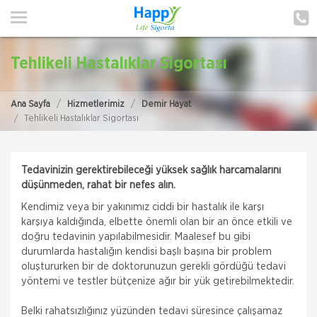
ANA SAYFA
HAKKIMIZDA
Tehlikeli Hastalıklar Sigortası
HİZMETLERİMİZ
Ana Sayfa
Hizmetlerimiz
Demir Hayat
POLIÇE HATIRLAT
Tehlikeli Hastalıklar Sigortası
İLETIŞIM
Tedavinizin gerektirebileceği yüksek sağlık harcamalarını
MÜŞTERI GIRIŞI
düşünmeden, rahat bir nefes alın.
Kendimiz veya bir yakınımız ciddi bir hastalık ile karşı
TEKLİF AL
karşıya kaldığında, elbette önemli olan bir an önce etkili ve
doğru tedavinin yapılabilmesidir. Maalesef bu gibi
durumlarda hastalığın kendisi başlı başına bir problem
oluştururken bir de doktorunuzun gerekli gördüğü tedavi
yöntemi ve testler bütçenize ağır bir yük getirebilmektedir.
Belki rahatsızlığınız yüzünden tedavi süresince çalışamaz