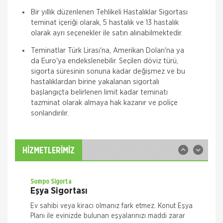
Bir yıllık düzenlenen Tehlikeli Hastalıklar Sigortası
teminat içeriği olarak, 5 hastalık ve 13 hastalık
olarak ayrı seçenekler ile satın alınabilmektedir.
Teminatlar Türk Lirası'na, Amerikan Doları'na ya
da Euro'ya endekslenebilir. Seçilen döviz türü,
Quick Sigorta
sigorta süresinin sonuna kadar değişmez ve bu
Zorunlu Deprem Sigortası
hastalıklardan birine yakalanan sigortalı
Zorunlu Deprem Sigortanız ile depremin neden
başlangıçta belirlenen limit kadar teminatı
olacağı maddi zararlar ile deprem sonucu meydana
tazminat olarak almaya hak kazanır ve poliçe
gelecek yangın, patlama, tsunami ve yer kayması
sonlandırılır.
hasarlarını teminat altına almak istiyorsanız Das
Sompo Sigorta
İş Yeri Sigortası
İş Yeriniz Sompo Japan ile Güvence Altında! İş Yeri
HİZMETLERİMİZ
Paket Sigortası ile binanızın ve/veya
muhteviyatınızın, iş yerinizdeki varlıklarınızın, iş
yeriniz ile ilgili olarak
Sompo Sigorta
Eşya Sigortası
Ev sahibi veya kiracı olmanız fark etmez. Konut Eşya
Planı ile evinizde bulunan eşyalarınızı maddi zarar