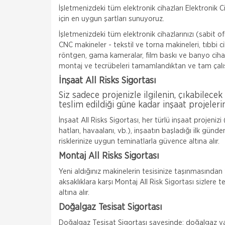
İşletmenizdeki tüm elektronik cihazları Elektronik C
için en uygun şartları sunuyoruz.
İşletmenizdeki tüm elektronik cihazlarınızı (sabit ofis
CNC makineler - tekstil ve torna makineleri, tıbbi c
röntgen, gama kameralar, film baskı ve banyo cihazl
montaj ve tecrübeleri tamamlandıktan ve tam çalışı
İnşaat All Risks Sigortası
Siz sadece projenizle ilgilenin, çıkabilecek
teslim edildiği güne kadar inşaat projelerin
İnşaat All Risks Sigortası, her türlü inşaat projenizi
hatları, havaalanı, vb.), inşaatın başladığı ilk gü
risklerinize uygun teminatlarla güvence altına alır.
Montaj All Risks Sigortası
Yeni aldığınız makinelerin tesisinize taşınmasınd
aksaklıklara karşı Montaj All Risk Sigortası sizlere 
altına alır.
Doğalgaz Tesisat Sigortası
Doğalgaz Tesisat Sigortası sayesinde; doğalgaz ya