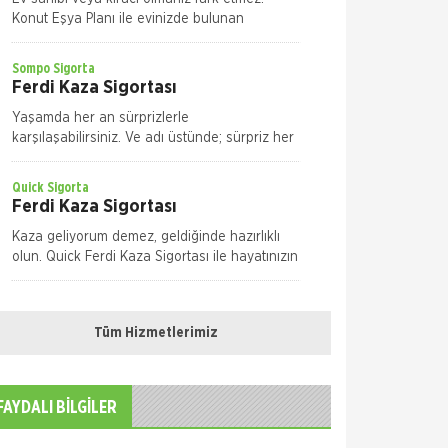
Konut Eşya Planı ile evinizde bulunan
eşyalarınızı maddi zarar ve risklere karşı size
en uygun plan alternatifini seçerek güvence
Sompo Sigorta
altın
Ferdi Kaza Sigortası
Yaşamda her an sürprizlerle
karşılaşabilirsiniz. Ve adı üstünde; sürpriz her
seferinde tatlı olmayabilir, risk taşıyabilir. Yolda
yürürken, evde ya da iş yeriniz
Quick Sigorta
Ferdi Kaza Sigortası
Kaza geliyorum demez, geldiğinde hazırlıklı
olun. Quick Ferdi Kaza Sigortası ile hayatınızın
normal akışı içinde uğrayabileceğiniz pek çok
kaza nedeniyle sizin ve aileniz
Sompo Sigorta
Kasko Sigortası
Tüm Hizmetlerimiz
Bireysel Genişletilmiş Kasko Otomobiliniz,
yaşamınızın artık vazgeçilmezlerinden biri.
Dilediğiniz yere, dilediğiniz zamanda
FAYDALI BİLGİLER
gidebilme özgürlüğüne sahipsiniz. M
Quick Sigorta
Kasko Sigortası