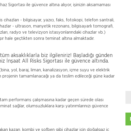
ihaz Sigortası ile güvence altına alıyor, işinizin aksamaması
 cihazları - bilgisayar, yazıcı, faks, fotokopi, telefon santrali,
ihazlar - ultrason, manyetik rezonans, bilgisayarlı tomografi,
arı, radyo ve televizyon istasyonlarındaki cihazlar vb.)
r hale geçtikten sonra teminat altına almaktadır.
 tüm aksaklıklarla biz ilgileniriz! Başladığı günden
iz İnşaat All Risks Sigortası ile güvence altında.
 (bina, yol, baraj, liman, kanalizasyon, içme suyu ve elektrik
nden projenin tamamlanacağı ya da teslim edileceği güne kadar
an tam performans çalışmasına kadar geçen sürede olası
teminat sağlar, olumsuzluklara karşı yatırımlarınızı güvence
kan kazan, kombi ve şofben gibi cihazlar için doğalgaz iç