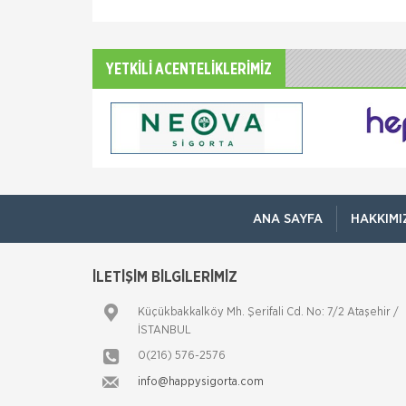
YETKİLİ ACENTELİKLERİMİZ
ANA SAYFA
HAKKIMI
İLETİŞİM BİLGİLERİMİZ
Küçükbakkalköy Mh. Şerifali Cd. No: 7/2 Ataşehir /
İSTANBUL
0(216) 576-2576
info@happysigorta.com