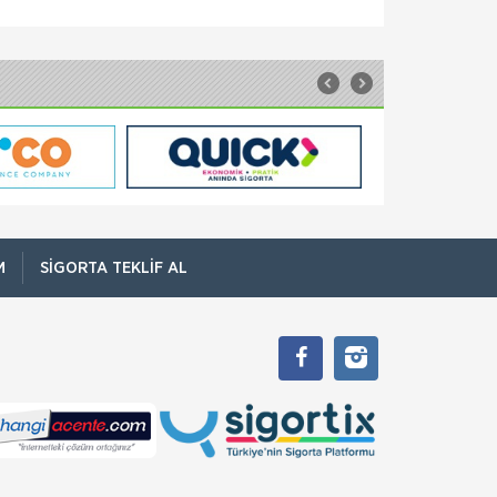
Sompo Sigorta
Seyahat Sigortası
Yurtdışı Seyyah Seyahat Sigortası Siz
seyahatinizin tadını çıkarın, endişelerinizi de
yanınızda taşımayın diye size özel bir ürün
hazırladık. Yurtdışı Se
Quick Sigorta
Seyahat Sigortası
Vize başvurularınızda da kullanabileceğiniz
Quick Seyahat Sağlık Poliçesi’ni dakikalar
içinde satın alabilirsiniz. Quick Seyahat Sağlık
Sigortası, yurt dışı s
M
SIGORTA TEKLIF AL
Sompo Sigorta
Sorumluluk Sigortası
Kobilerimizin 3. Şahıslara Karşı
Sorumluluklarında Sompo Japan Güvencesi
Yanınızda! Kobi Sorumluluk Sigortası ile tüm
sorumluluk riskleriniz artık tek bir poliçede!
Sompo Sigorta
Tarım Sigortası
Devlet Destekli Tarım sigortası poliçeleri
Şirketimiz aracılığı ile TARSİM A.Ş (Tarım