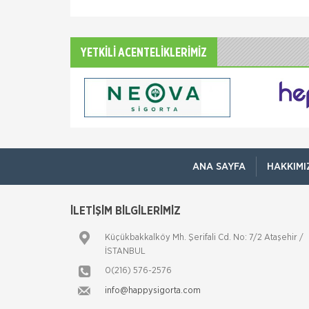
YETKİLİ ACENTELİKLERİMİZ
ANA SAYFA
HAKKIMI
İLETİŞİM BİLGİLERİMİZ
Küçükbakkalköy Mh. Şerifali Cd. No: 7/2 Ataşehir /
İSTANBUL
0(216) 576-2576
info@happysigorta.com