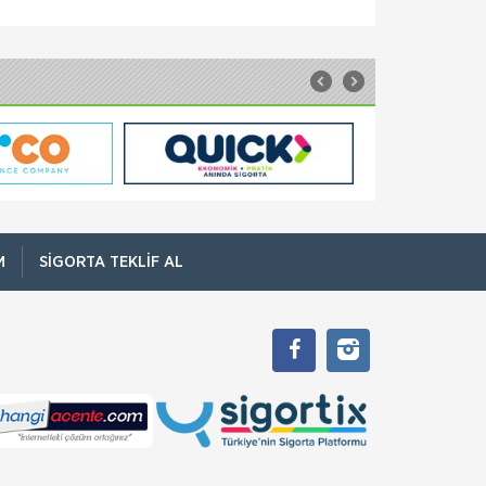
Sompo Sigorta
Seyahat Sigortası
Yurtdışı Seyyah Seyahat Sigortası Siz
seyahatinizin tadını çıkarın, endişelerinizi de
yanınızda taşımayın diye size özel bir ürün
hazırladık. Yurtdışı Se
Quick Sigorta
Seyahat Sigortası
Vize başvurularınızda da kullanabileceğiniz
Quick Seyahat Sağlık Poliçesi’ni dakikalar
içinde satın alabilirsiniz. Quick Seyahat Sağlık
Sigortası, yurt dışı s
M
SIGORTA TEKLIF AL
Sompo Sigorta
Sorumluluk Sigortası
Kobilerimizin 3. Şahıslara Karşı
Sorumluluklarında Sompo Japan Güvencesi
Yanınızda! Kobi Sorumluluk Sigortası ile tüm
sorumluluk riskleriniz artık tek bir poliçede!
Sompo Sigorta
Tarım Sigortası
Devlet Destekli Tarım sigortası poliçeleri
Şirketimiz aracılığı ile TARSİM A.Ş (Tarım