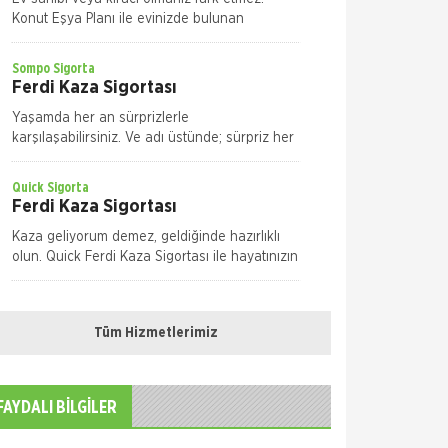
Konut Eşya Planı ile evinizde bulunan
eşyalarınızı maddi zarar ve risklere karşı size
en uygun plan alternatifini seçerek güvence
Sompo Sigorta
altın
Ferdi Kaza Sigortası
Yaşamda her an sürprizlerle
karşılaşabilirsiniz. Ve adı üstünde; sürpriz her
seferinde tatlı olmayabilir, risk taşıyabilir. Yolda
yürürken, evde ya da iş yeriniz
Quick Sigorta
Ferdi Kaza Sigortası
Kaza geliyorum demez, geldiğinde hazırlıklı
olun. Quick Ferdi Kaza Sigortası ile hayatınızın
normal akışı içinde uğrayabileceğiniz pek çok
kaza nedeniyle sizin ve aileniz
Sompo Sigorta
Kasko Sigortası
Tüm Hizmetlerimiz
Bireysel Genişletilmiş Kasko Otomobiliniz,
yaşamınızın artık vazgeçilmezlerinden biri.
Dilediğiniz yere, dilediğiniz zamanda
FAYDALI BİLGİLER
gidebilme özgürlüğüne sahipsiniz. M
Quick Sigorta
Kasko Sigortası