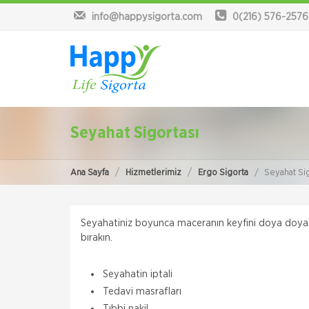
info@happysigorta.com
0(216) 576-2576
Seyahat Sigortası
Ana Sayfa
Hizmetlerimiz
Ergo Sigorta
Seyahat Sig
Seyahatiniz boyunca maceranın keyfini doya doya ç
bırakın.
Seyahatin iptali
Tedavi masrafları
Tıbbi nakil