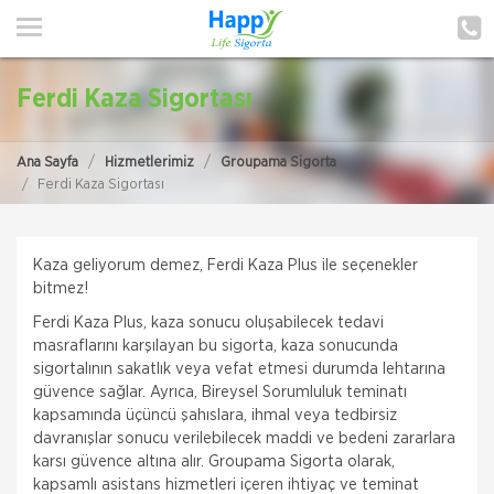
ANA SAYFA
HAKKIMIZDA
Ferdi Kaza Sigortası
HİZMETLERİMİZ
Ana Sayfa
Hizmetlerimiz
Groupama Sigorta
POLIÇE HATIRLAT
Ferdi Kaza Sigortası
İLETIŞIM
Kaza geliyorum demez, Ferdi Kaza Plus ile seçenekler
MÜŞTERI GIRIŞI
bitmez!
Ferdi Kaza Plus, kaza sonucu oluşabilecek tedavi
TEKLİF AL
masraflarını karşılayan bu sigorta, kaza sonucunda
sigortalının sakatlık veya vefat etmesi durumda lehtarına
güvence sağlar. Ayrıca, Bireysel Sorumluluk teminatı
kapsamında üçüncü şahıslara, ihmal veya tedbirsiz
davranışlar sonucu verilebilecek maddi ve bedeni zararlara
karsı güvence altına alır. Groupama Sigorta olarak,
kapsamlı asistans hizmetleri içeren ihtiyaç ve teminat