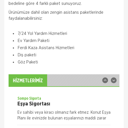
bedeline göre 4 farklı paket sunuyoruz.
Ürünümüze dahil olan zengin asistans paketlerinde
faydalanabilirsiniz:
Quick Sigorta
7/24 Yol Yardım Hizmetleri
Zorunlu Deprem Sigortası
Ev Yardım Paketi
Zorunlu Deprem Sigortanız ile depremin neden
Ferdi Kaza Asistans Hizmetleri
olacağı maddi zararlar ile deprem sonucu meydana
Diş paketi
gelecek yangın, patlama, tsunami ve yer kayması
hasarlarını teminat altına almak istiyorsanız Das
Göz Paketi
Sompo Sigorta
İş Yeri Sigortası
İş Yeriniz Sompo Japan ile Güvence Altında! İş Yeri
HİZMETLERİMİZ
Paket Sigortası ile binanızın ve/veya
muhteviyatınızın, iş yerinizdeki varlıklarınızın, iş
yeriniz ile ilgili olarak
Sompo Sigorta
Eşya Sigortası
Ev sahibi veya kiracı olmanız fark etmez. Konut Eşya
Planı ile evinizde bulunan eşyalarınızı maddi zarar
ve risklere karşı size en uygun plan alternatifini