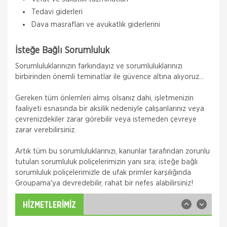
Tedavi giderleri
Dava masrafları ve avukatlık giderlerini
İsteğe Bağlı Sorumluluk
Sorumluluklarınızın farkındayız ve sorumluluklarınızı
birbirinden önemli teminatlar ile güvence altına alıyoruz...
Gereken tüm önlemleri almış olsanız dahi, işletmenizin
faaliyeti esnasında bir aksilik nedeniyle çalışanlarınız veya
Quick Sigorta
çevrenizdekiler zarar görebilir veya istemeden çevreye
Zorunlu Deprem Sigortası
zarar verebilirsiniz.
Zorunlu Deprem Sigortanız ile depremin neden
Artık tüm bu sorumluluklarınızı, kanunlar tarafından zorunlu
olacağı maddi zararlar ile deprem sonucu meydana
gelecek yangın, patlama, tsunami ve yer kayması
tutulan sorumluluk poliçelerimizin yanı sıra; isteğe bağlı
hasarlarını teminat altına almak istiyorsanız Das
sorumluluk poliçelerimizle de ufak primler karşılığında
Sompo Sigorta
Groupama'ya devredebilir, rahat bir nefes alabilirsiniz!
İş Yeri Sigortası
İş Yeriniz Sompo Japan ile Güvence Altında! İş Yeri
HİZMETLERİMİZ
Paket Sigortası ile binanızın ve/veya
muhteviyatınızın, iş yerinizdeki varlıklarınızın, iş