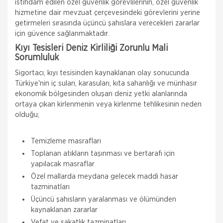
istihdam edilen özel güvenlik görevlilerinin, özel güvenlik
hizmetine dair mevzuat çerçevesindeki görevlerini yerine
getirmeleri sırasında üçüncü şahıslara verecekleri zararlar
için güvence sağlanmaktadır.
Kıyı Tesisleri Deniz Kirliliği Zorunlu Mali
Sorumluluk
Sigortacı, kıyı tesisinden kaynaklanan olay sonucunda
Türkiye'nin iç suları, karasuları, kıta sahanlığı ve münhasır
ekonomik bölgesinden oluşan deniz yetki alanlarında
ortaya çıkan kirlenmenin veya kirlenme tehlikesinin neden
olduğu;
Temizleme masrafları
Toplanan atıkların taşınması ve bertarafı için
yapılacak masraflar
Özel mallarda meydana gelecek maddi hasar
tazminatları
Üçüncü şahısların yaralanması ve ölümünden
kaynaklanan zararlar
Vefat ve sakatlık tazminatları