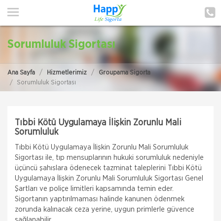
ANA SAYFA
HAKKIMIZDA
Sorumluluk Sigortası
HİZMETLERİMİZ
Ana Sayfa
Hizmetlerimiz
Groupama Sigorta
POLIÇE HATIRLAT
Sorumluluk Sigortası
İLETIŞIM
Tıbbi Kötü Uygulamaya İlişkin Zorunlu Mali
MÜŞTERI GIRIŞI
Sorumluluk
Tıbbi Kötü Uygulamaya İlişkin Zorunlu Mali Sorumluluk
TEKLİF AL
Sigortası ile, tıp mensuplarının hukuki sorumluluk nedeniyle
üçüncü şahıslara ödenecek tazminat taleplerini Tıbbi Kötü
Uygulamaya İlişkin Zorunlu Mali Sorumluluk Sigortası Genel
Şartları ve poliçe limitleri kapsamında temin eder.
Sigortanın yaptırılmaması halinde kanunen ödenmek
zorunda kalınacak ceza yerine, uygun primlerle güvence
sağlanabilir.