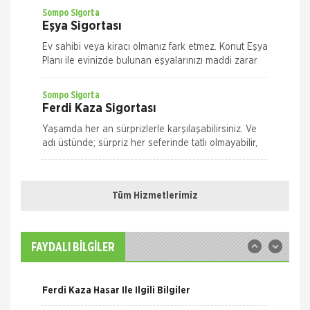
yeriniz ile ilgili olarak
Sompo Sigorta
Eşya Sigortası
Ev sahibi veya kiracı olmanız fark etmez. Konut Eşya
Planı ile evinizde bulunan eşyalarınızı maddi zarar
ve risklere karşı size en uygun plan alternatifini
seçerek güvence altın
Sompo Sigorta
Ferdi Kaza Sigortası
Yaşamda her an sürprizlerle karşılaşabilirsiniz. Ve
adı üstünde; sürpriz her seferinde tatlı olmayabilir,
risk taşıyabilir. Yolda yürürken, evde ya da iş yeriniz
Nakliye Hasarı İçin Gerekli Bilgiler
Quick Sigorta
Ferdi Kaza Sigortası
Tüm Hizmetlerimiz
ONLİNE Dask Prim Hesaplama
Kaza geliyorum demez, geldiğinde hazırlıklı olun.
Quick Ferdi Kaza Sigortası ile hayatınızın normal
Trafik Hasarı için Gerekli Bilgiler
akışı içinde uğrayabileceğiniz pek çok kaza
FAYDALI BİLGİLER
nedeniyle sizin ve aileniz
Sompo Sigorta
Yangın Hasarı ile ilgili Bilgiler
Kasko Sigortası
Ferdi Kaza Hasar İle İlgili Bilgiler
Bireysel Genişletilmiş Kasko Otomobiliniz,
yaşamınızın artık vazgeçilmezlerinden biri.