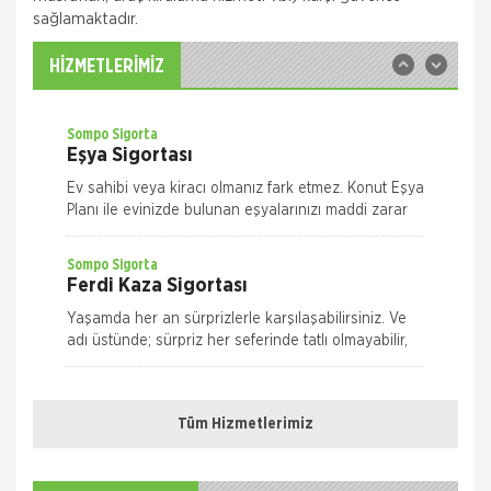
Sompo Sigorta
sağlamaktadır.
İş Yeri Sigortası
İş Yeriniz Sompo Japan ile Güvence Altında! İş Yeri
HİZMETLERİMİZ
Paket Sigortası ile binanızın ve/veya
muhteviyatınızın, iş yerinizdeki varlıklarınızın, iş
yeriniz ile ilgili olarak
Sompo Sigorta
Eşya Sigortası
Ev sahibi veya kiracı olmanız fark etmez. Konut Eşya
Planı ile evinizde bulunan eşyalarınızı maddi zarar
ve risklere karşı size en uygun plan alternatifini
seçerek güvence altın
Sompo Sigorta
Ferdi Kaza Sigortası
Yaşamda her an sürprizlerle karşılaşabilirsiniz. Ve
adı üstünde; sürpriz her seferinde tatlı olmayabilir,
risk taşıyabilir. Yolda yürürken, evde ya da iş yeriniz
Nakliye Hasarı İçin Gerekli Bilgiler
Quick Sigorta
Ferdi Kaza Sigortası
Tüm Hizmetlerimiz
ONLİNE Dask Prim Hesaplama
Kaza geliyorum demez, geldiğinde hazırlıklı olun.
Quick Ferdi Kaza Sigortası ile hayatınızın normal
Trafik Hasarı için Gerekli Bilgiler