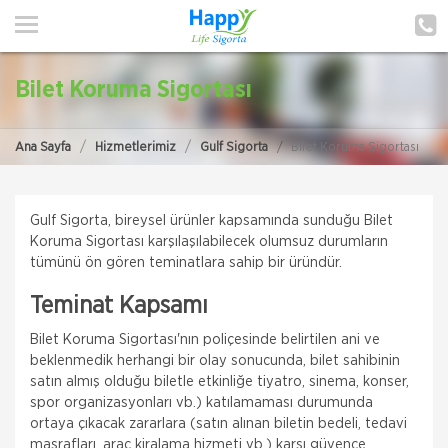
ANA SAYFA
HAKKIMIZDA
Bilet Koruma Sigortası
HİZMETLERİMİZ
Ana Sayfa
Hizmetlerimiz
Gulf Sigorta
Bilet Koruma Sigortası
POLIÇE HATIRLAT
İLETIŞIM
Gulf Sigorta, bireysel ürünler kapsamında sunduğu Bilet
Koruma Sigortası karşılaşılabilecek olumsuz durumların
MÜŞTERI GIRIŞI
tümünü ön gören teminatlara sahip bir üründür.
Teminat Kapsamı
TEKLİF AL
Quick Sigorta
Bilet Koruma Sigortası'nın poliçesinde belirtilen ani ve
Zorunlu Deprem Sigortası
beklenmedik herhangi bir olay sonucunda, bilet sahibinin
satın almış olduğu biletle etkinliğe tiyatro, sinema, konser,
Zorunlu Deprem Sigortanız ile depremin neden
spor organizasyonları vb.) katılamaması durumunda
olacağı maddi zararlar ile deprem sonucu meydana
gelecek yangın, patlama, tsunami ve yer kayması
ortaya çıkacak zararlara (satın alınan biletin bedeli, tedavi
hasarlarını teminat altına almak istiyorsanız Das
masrafları, araç kiralama hizmeti vb.) karşı güvence