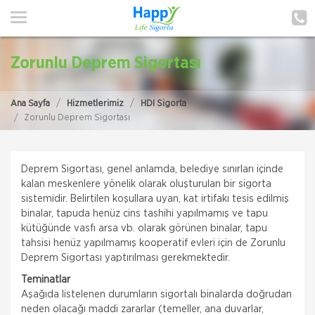
ANA SAYFA
HAKKIMIZDA
Zorunlu Deprem Sigortası
HİZMETLERİMİZ
Ana Sayfa
Hizmetlerimiz
HDI Sigorta
POLIÇE HATIRLAT
Zorunlu Deprem Sigortası
İLETIŞIM
Deprem Sigortası, genel anlamda, belediye sınırları içinde
MÜŞTERI GIRIŞI
kalan meskenlere yönelik olarak oluşturulan bir sigorta
sistemidir. Belirtilen koşullara uyan, kat irtifakı tesis edilmiş
binalar, tapuda henüz cins tashihi yapılmamış ve tapu
TEKLİF AL
kütüğünde vasfı arsa vb. olarak görünen binalar, tapu
tahsisi henüz yapılmamış kooperatif evleri için de Zorunlu
Deprem Sigortası yaptırılması gerekmektedir.
Teminatlar
Aşağıda listelenen durumların sigortalı binalarda doğrudan
neden olacağı maddi zararlar (temeller, ana duvarlar,