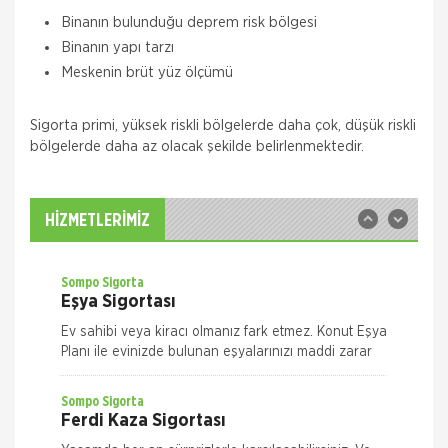
Binanın bulunduğu deprem risk bölgesi
Quick Sigorta
Binanın yapı tarzı
Zorunlu Deprem Sigortası
Meskenin brüt yüz ölçümü
Zorunlu Deprem Sigortanız ile depremin neden
olacağı maddi zararlar ile deprem sonucu meydana
Sigorta primi, yüksek riskli bölgelerde daha çok, düşük riskli
gelecek yangın, patlama, tsunami ve yer kayması
bölgelerde daha az olacak şekilde belirlenmektedir.
hasarlarını teminat altına almak istiyorsanız Das
Sompo Sigorta
İş Yeri Sigortası
İş Yeriniz Sompo Japan ile Güvence Altında! İş Yeri
HİZMETLERİMİZ
Paket Sigortası ile binanızın ve/veya
muhteviyatınızın, iş yerinizdeki varlıklarınızın, iş
yeriniz ile ilgili olarak
Sompo Sigorta
Eşya Sigortası
Ev sahibi veya kiracı olmanız fark etmez. Konut Eşya
Planı ile evinizde bulunan eşyalarınızı maddi zarar
ve risklere karşı size en uygun plan alternatifini
seçerek güvence altın
Sompo Sigorta
Ferdi Kaza Sigortası