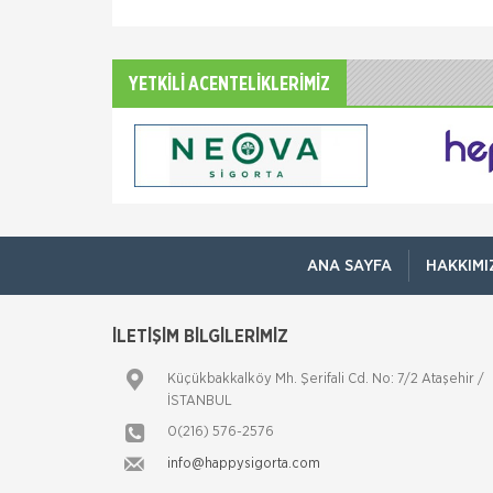
YETKİLİ ACENTELİKLERİMİZ
ANA SAYFA
HAKKIMI
İLETİŞİM BİLGİLERİMİZ
Küçükbakkalköy Mh. Şerifali Cd. No: 7/2 Ataşehir /
İSTANBUL
0(216) 576-2576
info@happysigorta.com