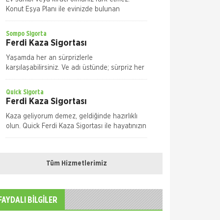
Konut Eşya Planı ile evinizde bulunan
eşyalarınızı maddi zarar ve risklere karşı size
en uygun plan alternatifini seçerek güvence
Sompo Sigorta
altın
Ferdi Kaza Sigortası
Yaşamda her an sürprizlerle
karşılaşabilirsiniz. Ve adı üstünde; sürpriz her
seferinde tatlı olmayabilir, risk taşıyabilir. Yolda
yürürken, evde ya da iş yeriniz
Quick Sigorta
Ferdi Kaza Sigortası
Kaza geliyorum demez, geldiğinde hazırlıklı
olun. Quick Ferdi Kaza Sigortası ile hayatınızın
normal akışı içinde uğrayabileceğiniz pek çok
kaza nedeniyle sizin ve aileniz
Sompo Sigorta
Kasko Sigortası
Tüm Hizmetlerimiz
Bireysel Genişletilmiş Kasko Otomobiliniz,
yaşamınızın artık vazgeçilmezlerinden biri.
Dilediğiniz yere, dilediğiniz zamanda
FAYDALI BİLGİLER
gidebilme özgürlüğüne sahipsiniz. M
Quick Sigorta
Kasko Sigortası