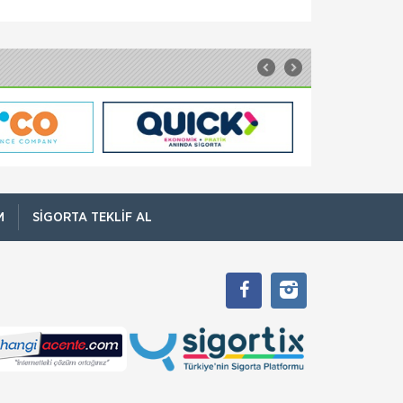
Sompo Sigorta
Seyahat Sigortası
Yurtdışı Seyyah Seyahat Sigortası Siz
seyahatinizin tadını çıkarın, endişelerinizi de
yanınızda taşımayın diye size özel bir ürün
hazırladık. Yurtdışı Se
Quick Sigorta
Seyahat Sigortası
Vize başvurularınızda da kullanabileceğiniz
Quick Seyahat Sağlık Poliçesi’ni dakikalar
içinde satın alabilirsiniz. Quick Seyahat Sağlık
Sigortası, yurt dışı s
M
SIGORTA TEKLIF AL
Sompo Sigorta
Sorumluluk Sigortası
Kobilerimizin 3. Şahıslara Karşı
Sorumluluklarında Sompo Japan Güvencesi
Yanınızda! Kobi Sorumluluk Sigortası ile tüm
sorumluluk riskleriniz artık tek bir poliçede!
Sompo Sigorta
Tarım Sigortası
Devlet Destekli Tarım sigortası poliçeleri
Şirketimiz aracılığı ile TARSİM A.Ş (Tarım