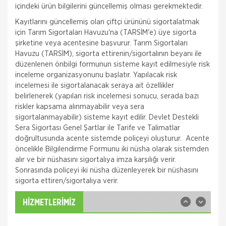
içindeki ürün bilgilerini güncellemiş olması gerekmektedir.
Kayıtlarını güncellemiş olan çiftçi ürününü sigortalatmak
için Tarım Sigortaları Havuzu'na (TARSİM'e) üye sigorta
şirketine veya acentesine başvurur. Tarım Sigortaları
Havuzu (TARSİM), sigorta ettirenin/sigortalının beyanı ile
düzenlenen önbilgi formunun sisteme kayıt edilmesiyle risk
inceleme organizasyonunu başlatır. Yapılacak risk
incelemesi ile sigortalanacak seraya ait özellikler
belirlenerek (yapılan risk incelemesi sonucu, serada bazı
riskler kapsama alınmayabilir veya sera
Quick Sigorta
sigortalanmayabilir) sisteme kayıt edilir. Devlet Destekli
Zorunlu Deprem Sigortası
Sera Sigortası Genel Şartlar ile Tarife ve Talimatlar
doğrultusunda acente sistemde poliçeyi oluşturur. Acente
Zorunlu Deprem Sigortanız ile depremin neden
öncelikle Bilgilendirme Formunu iki nüsha olarak sistemden
olacağı maddi zararlar ile deprem sonucu meydana
gelecek yangın, patlama, tsunami ve yer kayması
alır ve bir nüshasını sigortalıya imza karşılığı verir.
hasarlarını teminat altına almak istiyorsanız Das
Sonrasında poliçeyi iki nüsha düzenleyerek bir nüshasını
Sompo Sigorta
sigorta ettiren/sigortalıya verir.
İş Yeri Sigortası
İş Yeriniz Sompo Japan ile Güvence Altında! İş Yeri
HİZMETLERİMİZ
Paket Sigortası ile binanızın ve/veya
muhteviyatınızın, iş yerinizdeki varlıklarınızın, iş