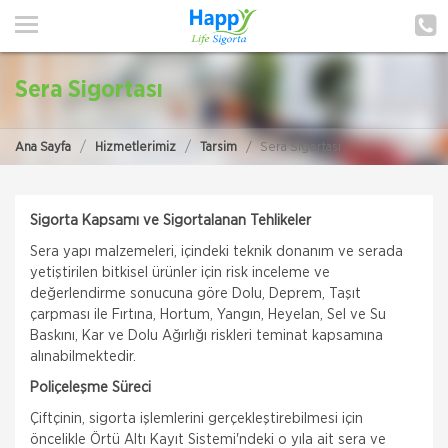
ANA SAYFA
HAKKIMIZDA
Sera Sigortası
HİZMETLERİMİZ
Ana Sayfa
Hizmetlerimiz
Tarsim
Sera Sigortası
POLIÇE HATIRLAT
İLETIŞIM
Sigorta Kapsamı ve Sigortalanan Tehlikeler
Sera yapı malzemeleri, içindeki teknik donanım ve serada
MÜŞTERI GIRIŞI
yetiştirilen bitkisel ürünler için risk inceleme ve
değerlendirme sonucuna göre Dolu, Deprem, Taşıt
TEKLİF AL
çarpması ile Fırtına, Hortum, Yangın, Heyelan, Sel ve Su
Baskını, Kar ve Dolu Ağırlığı riskleri teminat kapsamına
alınabilmektedir.
Poliçeleşme Süreci
Çiftçinin, sigorta işlemlerini gerçekleştirebilmesi için
öncelikle Örtü Altı Kayıt Sistemi'ndeki o yıla ait sera ve