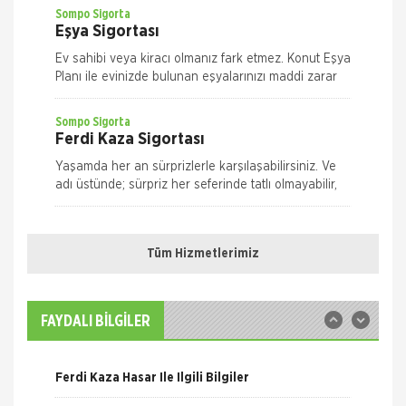
yeriniz ile ilgili olarak
Sompo Sigorta
Eşya Sigortası
Ev sahibi veya kiracı olmanız fark etmez. Konut Eşya
Planı ile evinizde bulunan eşyalarınızı maddi zarar
ve risklere karşı size en uygun plan alternatifini
seçerek güvence altın
Sompo Sigorta
Ferdi Kaza Sigortası
Yaşamda her an sürprizlerle karşılaşabilirsiniz. Ve
adı üstünde; sürpriz her seferinde tatlı olmayabilir,
risk taşıyabilir. Yolda yürürken, evde ya da iş yeriniz
Nakliye Hasarı İçin Gerekli Bilgiler
Quick Sigorta
Ferdi Kaza Sigortası
Tüm Hizmetlerimiz
ONLİNE Dask Prim Hesaplama
Kaza geliyorum demez, geldiğinde hazırlıklı olun.
Quick Ferdi Kaza Sigortası ile hayatınızın normal
Trafik Hasarı için Gerekli Bilgiler
akışı içinde uğrayabileceğiniz pek çok kaza
FAYDALI BİLGİLER
nedeniyle sizin ve aileniz
Sompo Sigorta
Yangın Hasarı ile ilgili Bilgiler
Kasko Sigortası
Ferdi Kaza Hasar İle İlgili Bilgiler
Bireysel Genişletilmiş Kasko Otomobiliniz,
yaşamınızın artık vazgeçilmezlerinden biri.