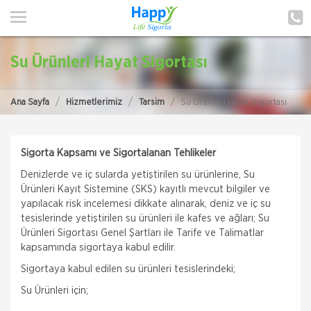
ANA SAYFA
HAKKIMIZDA
Su Ürünleri Hayat Sigortası
HİZMETLERİMİZ
Ana Sayfa
Hizmetlerimiz
Tarsim
Su Ürünleri Hayat Sigortası
POLIÇE HATIRLAT
İLETIŞIM
Sigorta Kapsamı ve Sigortalanan Tehlikeler
Denizlerde ve iç sularda yetiştirilen su ürünlerine, Su
MÜŞTERI GIRIŞI
Ürünleri Kayıt Sistemine (SKS) kayıtlı mevcut bilgiler ve
yapılacak risk incelemesi dikkate alınarak, deniz ve iç su
TEKLİF AL
tesislerinde yetiştirilen su ürünleri ile kafes ve ağları; Su
Ürünleri Sigortası Genel Şartları ile Tarife ve Talimatlar
kapsamında sigortaya kabul edilir.
Sigortaya kabul edilen su ürünleri tesislerindeki;
Su Ürünleri için;