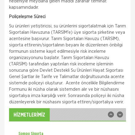
nedeniyle meydana gelen maddi zararlar teminat
kapsamındadır.
Poliçeleşme Süreci
Su ürünleri yetiştiricisi, su ürünlerini sigortalatmak için Tarım
Sigortaları Havuzuna (TARSİM'e) üye sigorta şirketine veya
acentesine başvurur. Tarım Sigortaları Havuzu (TARSİM),
sigorta ettirenin/sigortalının beyanı ile düzenlenen önbilgi
formunun sisteme kayıt edilmesiyle risk inceleme
organizasyonunu başlatır. Tarım Sigortaları Havuzu
Quick Sigorta
(TARSİM) tarafından yaptırılan risk inceleme işleminin
Zorunlu Deprem Sigortası
sonucuna göre Devlet Destekli Su Ürünleri Hayat Sigortası
Genel Şartlar ile Tarife ve Talimatlar doğrultusunda acente
Zorunlu Deprem Sigortanız ile depremin neden
sistemde poliçeyi oluşturur. Acente öncelikle Bilgilendirme
olacağı maddi zararlar ile deprem sonucu meydana
gelecek yangın, patlama, tsunami ve yer kayması
Formunu iki nüsha olarak sistemden alır ve bir nüshasını
hasarlarını teminat altına almak istiyorsanız Das
sigortalıya imza karşılığı verir. Sonrasında poliçeyi iki nüsha
Sompo Sigorta
düzenleyerek bir nüshasını sigorta ettiren/sigortalıya verir.
İş Yeri Sigortası
İş Yeriniz Sompo Japan ile Güvence Altında! İş Yeri
HİZMETLERİMİZ
Paket Sigortası ile binanızın ve/veya
muhteviyatınızın, iş yerinizdeki varlıklarınızın, iş
yeriniz ile ilgili olarak
Sompo Sigorta