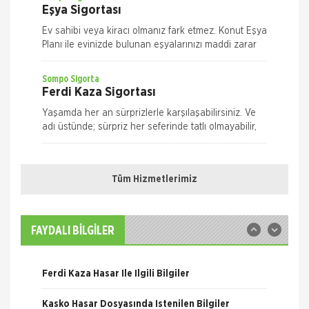
Eşya Sigortası
Ev sahibi veya kiracı olmanız fark etmez. Konut Eşya
Planı ile evinizde bulunan eşyalarınızı maddi zarar
ve risklere karşı size en uygun plan alternatifini
seçerek güvence altın
Sompo Sigorta
Ferdi Kaza Sigortası
Yaşamda her an sürprizlerle karşılaşabilirsiniz. Ve
adı üstünde; sürpriz her seferinde tatlı olmayabilir,
risk taşıyabilir. Yolda yürürken, evde ya da iş yeriniz
Nakliye Hasarı İçin Gerekli Bilgiler
Quick Sigorta
Ferdi Kaza Sigortası
Tüm Hizmetlerimiz
ONLİNE Dask Prim Hesaplama
Kaza geliyorum demez, geldiğinde hazırlıklı olun.
Quick Ferdi Kaza Sigortası ile hayatınızın normal
Trafik Hasarı için Gerekli Bilgiler
akışı içinde uğrayabileceğiniz pek çok kaza
FAYDALI BİLGİLER
nedeniyle sizin ve aileniz
Sompo Sigorta
Yangın Hasarı ile ilgili Bilgiler
Kasko Sigortası
Ferdi Kaza Hasar İle İlgili Bilgiler
Bireysel Genişletilmiş Kasko Otomobiliniz,
yaşamınızın artık vazgeçilmezlerinden biri.
Kasko Hasar Dosyasında İstenilen Bilgiler
Dilediğiniz yere, dilediğiniz zamanda gidebilme