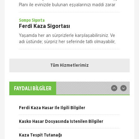
Planı ile evinizde bulunan eşyalarınızı maddi zarar
ve risklere karşı size en uygun plan alternatifini
seçerek güvence altın
Sompo Sigorta
Ferdi Kaza Sigortası
Yaşamda her an sürprizlerle karşılaşabilirsiniz. Ve
adı üstünde; sürpriz her seferinde tatlı olmayabilir,
risk taşıyabilir. Yolda yürürken, evde ya da iş yeriniz
Nakliye Hasarı İçin Gerekli Bilgiler
Quick Sigorta
Ferdi Kaza Sigortası
Tüm Hizmetlerimiz
ONLİNE Dask Prim Hesaplama
Kaza geliyorum demez, geldiğinde hazırlıklı olun.
Quick Ferdi Kaza Sigortası ile hayatınızın normal
Trafik Hasarı için Gerekli Bilgiler
akışı içinde uğrayabileceğiniz pek çok kaza
FAYDALI BİLGİLER
nedeniyle sizin ve aileniz
Sompo Sigorta
Yangın Hasarı ile ilgili Bilgiler
Kasko Sigortası
Ferdi Kaza Hasar İle İlgili Bilgiler
Bireysel Genişletilmiş Kasko Otomobiliniz,
yaşamınızın artık vazgeçilmezlerinden biri.
Kasko Hasar Dosyasında İstenilen Bilgiler
Dilediğiniz yere, dilediğiniz zamanda gidebilme
özgürlüğüne sahipsiniz. M
Quick Sigorta
Kaza Tespit Tutanağı
Kasko Sigortası