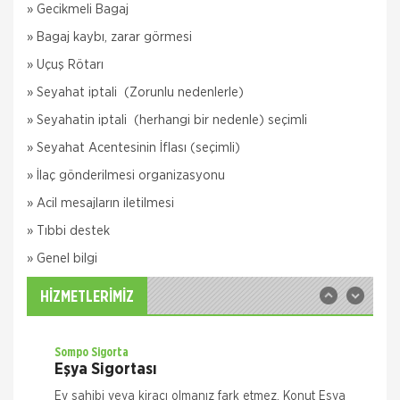
» Gecikmeli Bagaj
» Bagaj kaybı, zarar görmesi
» Uçuş Rötarı
» Seyahat iptali (Zorunlu nedenlerle)
» Seyahatin iptali (herhangi bir nedenle) seçimli
Quick Sigorta
» Seyahat Acentesinin İflası (seçimli)
Zorunlu Deprem Sigortası
» İlaç gönderilmesi organizasyonu
Zorunlu Deprem Sigortanız ile depremin neden
olacağı maddi zararlar ile deprem sonucu meydana
» Acil mesajların iletilmesi
gelecek yangın, patlama, tsunami ve yer kayması
» Tıbbi destek
hasarlarını teminat altına almak istiyorsanız Das
Sompo Sigorta
» Genel bilgi
İş Yeri Sigortası
İş Yeriniz Sompo Japan ile Güvence Altında! İş Yeri
HİZMETLERİMİZ
Paket Sigortası ile binanızın ve/veya
muhteviyatınızın, iş yerinizdeki varlıklarınızın, iş
yeriniz ile ilgili olarak
Sompo Sigorta
Eşya Sigortası
Ev sahibi veya kiracı olmanız fark etmez. Konut Eşya