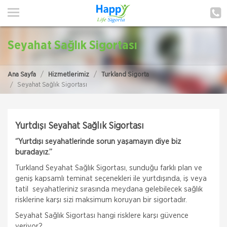
ANA SAYFA
HAKKIMIZDA
Seyahat Sağlık Sigortası
HİZMETLERİMİZ
Ana Sayfa
Hizmetlerimiz
Turkland Sigorta
POLIÇE HATIRLAT
Seyahat Sağlık Sigortası
İLETIŞIM
Yurtdışı Seyahat Sağlık Sigortası
MÜŞTERI GIRIŞI
‘’Yurtdışı seyahatlerinde sorun yaşamayın diye biz
buradayız.’’
TEKLİF AL
Turkland Seyahat Sağlık Sigortası, sunduğu farklı plan ve
geniş kapsamlı teminat seçenekleri ile yurtdışında, iş veya
tatil seyahatleriniz sırasında meydana gelebilecek sağlık
risklerine karşı sizi maksimum koruyan bir sigortadır.
Seyahat Sağlık Sigortası hangi risklere karşı güvence
veriyor?