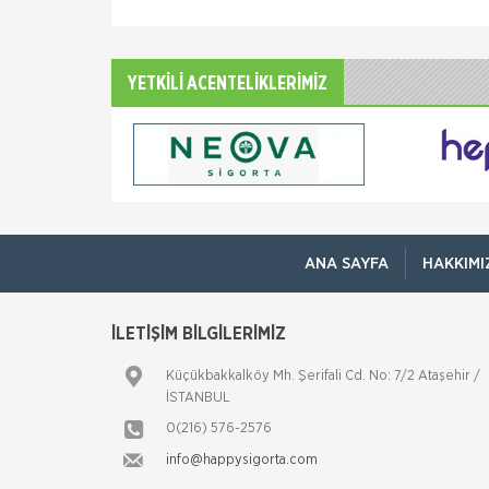
YETKİLİ ACENTELİKLERİMİZ
ANA SAYFA
HAKKIMI
İLETİŞİM BİLGİLERİMİZ
Küçükbakkalköy Mh. Şerifali Cd. No: 7/2 Ataşehir /
İSTANBUL
0(216) 576-2576
info@happysigorta.com