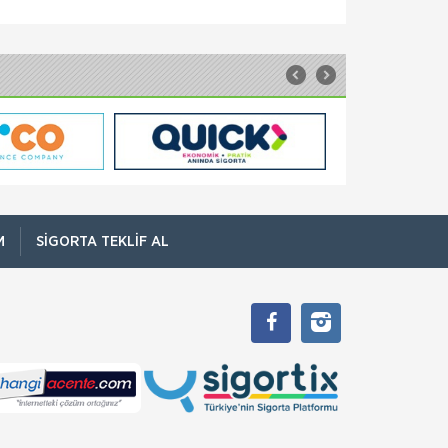
Sompo Sigorta
Seyahat Sigortası
Yurtdışı Seyyah Seyahat Sigortası Siz
seyahatinizin tadını çıkarın, endişelerinizi de
yanınızda taşımayın diye size özel bir ürün
hazırladık. Yurtdışı Se
Quick Sigorta
Seyahat Sigortası
Vize başvurularınızda da kullanabileceğiniz
Quick Seyahat Sağlık Poliçesi’ni dakikalar
içinde satın alabilirsiniz. Quick Seyahat Sağlık
Sigortası, yurt dışı s
M
SIGORTA TEKLIF AL
Sompo Sigorta
Sorumluluk Sigortası
Kobilerimizin 3. Şahıslara Karşı
Sorumluluklarında Sompo Japan Güvencesi
Yanınızda! Kobi Sorumluluk Sigortası ile tüm
sorumluluk riskleriniz artık tek bir poliçede!
Sompo Sigorta
Tarım Sigortası
Devlet Destekli Tarım sigortası poliçeleri
Şirketimiz aracılığı ile TARSİM A.Ş (Tarım