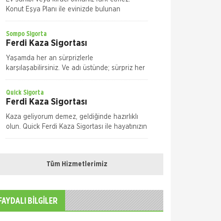
Konut Eşya Planı ile evinizde bulunan
eşyalarınızı maddi zarar ve risklere karşı size
en uygun plan alternatifini seçerek güvence
Sompo Sigorta
altın
Ferdi Kaza Sigortası
Yaşamda her an sürprizlerle
karşılaşabilirsiniz. Ve adı üstünde; sürpriz her
seferinde tatlı olmayabilir, risk taşıyabilir. Yolda
yürürken, evde ya da iş yeriniz
Quick Sigorta
Ferdi Kaza Sigortası
Kaza geliyorum demez, geldiğinde hazırlıklı
olun. Quick Ferdi Kaza Sigortası ile hayatınızın
normal akışı içinde uğrayabileceğiniz pek çok
kaza nedeniyle sizin ve aileniz
Sompo Sigorta
Kasko Sigortası
Tüm Hizmetlerimiz
Bireysel Genişletilmiş Kasko Otomobiliniz,
yaşamınızın artık vazgeçilmezlerinden biri.
Dilediğiniz yere, dilediğiniz zamanda
FAYDALI BİLGİLER
gidebilme özgürlüğüne sahipsiniz. M
Quick Sigorta
Kasko Sigortası